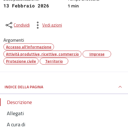
1 min
13 Febbraio 2026
Condividi
Vedi azioni
Argomenti
Accesso all'informazione
Attività produttive, ricettive, commercio
Imprese
Protezione civile
Territorio
INDICE DELLA PAGINA
Descrizione
Allegati
A cura di