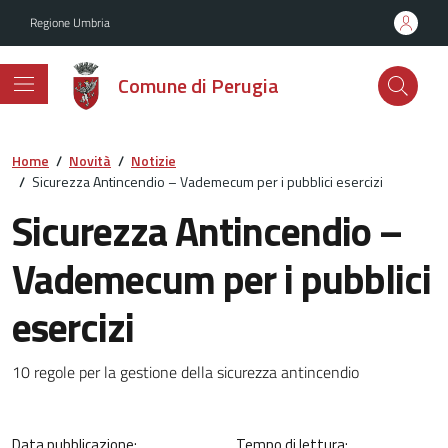
Vai ai contenuti
Vai al footer
Regione Umbria
Comune di Perugia
Home
/
Novità
/
Notizie
/
Sicurezza Antincendio – Vademecum per i pubblici esercizi
Sicurezza Antincendio –
Vademecum per i pubblici
esercizi
Dettagli della notizia
10 regole per la gestione della sicurezza antincendio
Data pubblicazione:
Tempo di lettura: