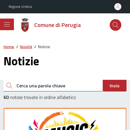
Vai ai contenuti
Vai al footer
Regione Umbria
Comune di Perugia
Home
/
Novità
/
Notizie
Notizie
Cerca una parola chiave
Invio
60
notizie trovate in ordine alfabetico