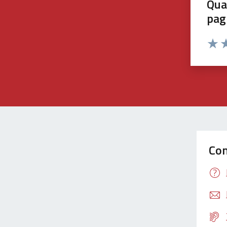
Qua
pag
Valut
Va
Con