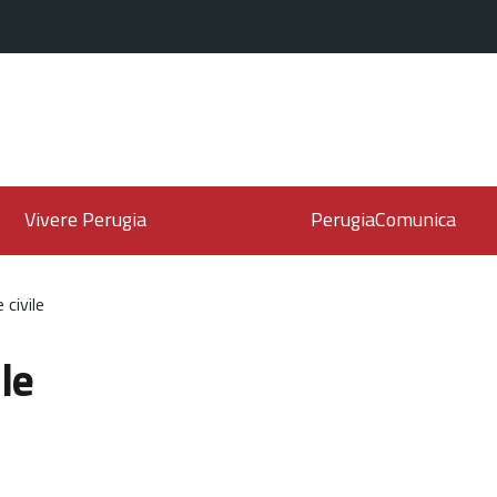
Vivere Perugia
PerugiaComunica
 civile
le
'argomento