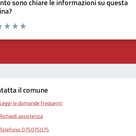
nto sono chiare le informazioni su questa
ina?
a 1 stelle su 5
luta 2 stelle su 5
Valuta 3 stelle su 5
Valuta 4 stelle su 5
Valuta 5 stelle su 5
tatta il comune
Leggi le domande frequenti
Richiedi assistenza
Telefono: 075075075