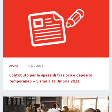
AVVISI
10 GIU 2026
Contributo per le spese di trasloco e deposito
temporaneo – Sisma alta Umbria 2023