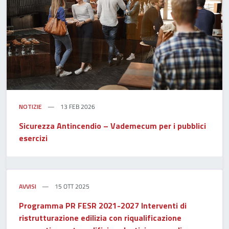
NOTIZIE
13 FEB 2026
Sicurezza Antincendio – Vademecum per i pubblici
esercizi
AVVISI
15 OTT 2025
Programma PR FESR 2021-2027 Interventi di
ristrutturazione edilizia con riqualificazione