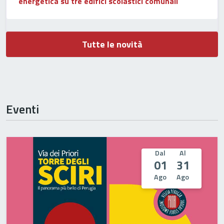
energetica su tre edifici scolastici comunali
Tutte le novità
Eventi
Dal
Al
01
31
Ago
Ago