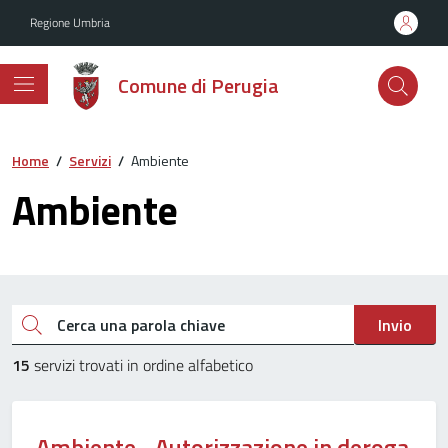
Vai ai contenuti
Vai al footer
Regione Umbria
Comune di Perugia
Home
/
Servizi
/
Ambiente
Ambiente
Esplora tutti i servizi
Cerca una parola chiave
Invio
15
servizi trovati in ordine alfabetico
Ambiente - Autorizzazione in deroga