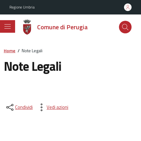
Vai ai contenuti
Vai al footer
Regione Umbria
Comune di Perugia
Home
/
Note Legali
Note Legali
Condividi
Vedi azioni