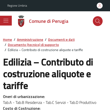
Vai ai contenuti
Vai al footer
Regione Umbria
Comune di Perugia
Home
/
Amministrazione
/
Documenti e dati
/
Documento (tecnico) di supporto
/
Edilizia – Contributo di costruzione aliquote e tariffe
Edilizia – Contributo di
costruzione aliquote e
tariffe
Dettagli del documento
Oneri di urbanizzazione:
Tab.A - Tab.B Residenza - Tab.C Servizi - Tab.D Produttivo
Costo di Costruzione: