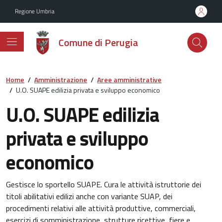
Vai ai contenuti
Vai al footer
Regione Umbria
Comune di Perugia
Home
/
Amministrazione
/
Aree amministrative
/
U.O. SUAPE edilizia privata e sviluppo economico
U.O. SUAPE edilizia
privata e sviluppo
economico
Gestisce lo sportello SUAPE. Cura le attività istruttorie dei
titoli abilitativi edilizi anche con variante SUAP, dei
procedimenti relativi alle attività produttive, commerciali,
esercizi di somministrazione, strutture ricettive, fiere e