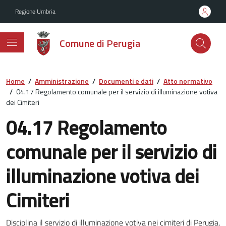
Vai ai contenuti
Vai al footer
Regione Umbria
Comune di Perugia
Home
/
Amministrazione
/
Documenti e dati
/
Atto normativo
/
04.17 Regolamento comunale per il servizio di illuminazione votiva
dei Cimiteri
04.17 Regolamento
comunale per il servizio di
illuminazione votiva dei
Cimiteri
Dettagli del documento
Disciplina il servizio di illuminazione votiva nei cimiteri di Perugia,