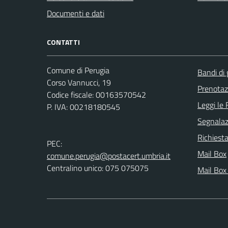
Documenti e dati
CONTATTI
Comune di Perugia
Bandi di 
Corso Vannucci, 19
Prenota
Codice fiscale: 00163570542
Leggi le
P. IVA: 00218180545
Segnalazi
Richiest
PEC:
Mail Box
comune.perugia@postacert.umbria.it
Centralino unico: 075 075075
Mail Box