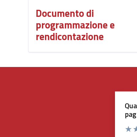
Documento di
programmazione e
rendicontazione
Qua
pag
Valut
Va