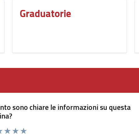
Graduatorie
nto sono chiare le informazioni su questa
ina?
a 1 stelle su 5
luta 2 stelle su 5
Valuta 3 stelle su 5
Valuta 4 stelle su 5
Valuta 5 stelle su 5