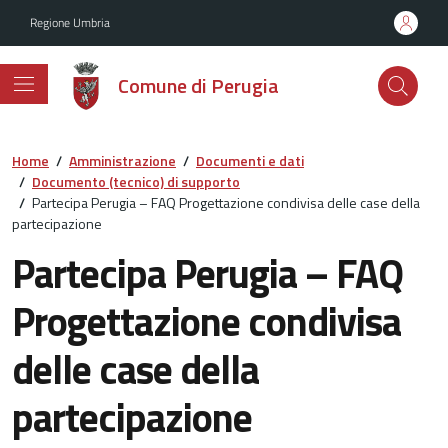
Vai ai contenuti
Vai al footer
Regione Umbria
Comune di Perugia
Home
/
Amministrazione
/
Documenti e dati
/
Documento (tecnico) di supporto
/
Partecipa Perugia – FAQ Progettazione condivisa delle case della
partecipazione
Partecipa Perugia – FAQ
Progettazione condivisa
delle case della
partecipazione