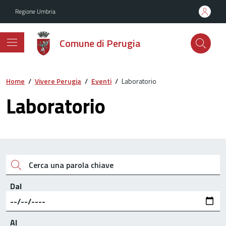
Vai ai contenuti
Vai al footer
Regione Umbria
Comune di Perugia
Home
/
Vivere Perugia
/
Eventi
/
Laboratorio
Laboratorio
Cerca una parola chiave
Dal
Al