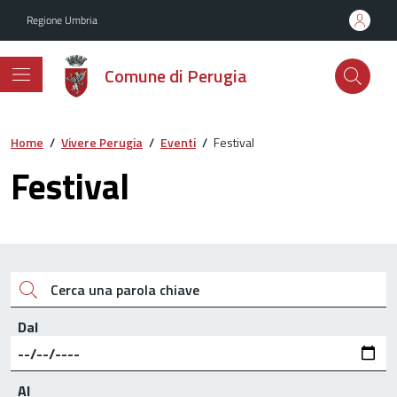
Vai ai contenuti
Vai al footer
Regione Umbria
Comune di Perugia
Home
/
Vivere Perugia
/
Eventi
/
Festival
Festival
Cerca una parola chiave
Dal
Al