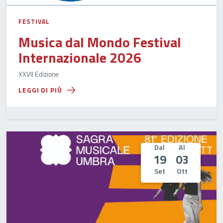
FESTIVAL
Musica dal Mondo Festival
Internazionale 2026
XXVII Edizione
LEGGI DI PIÙ
Dal
Al
19
03
Set
Ott