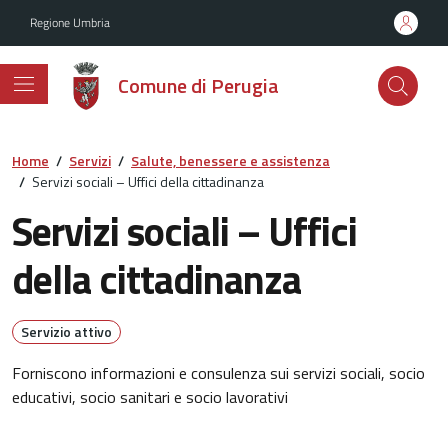
Vai ai contenuti
Vai al footer
Regione Umbria
Comune di Perugia
Home
/
Servizi
/
Salute, benessere e assistenza
/
Servizi sociali – Uffici della cittadinanza
Servizi sociali – Uffici
della cittadinanza
Servizio attivo
Forniscono informazioni e consulenza sui servizi sociali, socio
educativi, socio sanitari e socio lavorativi