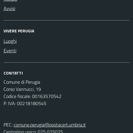
Avvisi
VIVERE PERUGIA
Luoghi
Eventi
CONTATTI
Comune di Perugia
Corso Vannucci, 19
Codice fiscale: 00163570542
P. IVA: 00218180545
PEC:
comune.perugia@postacert.umbria.it
Centralino unico: 075 075075