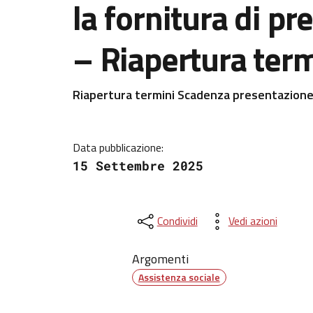
la fornitura di pr
– Riapertura term
Dettagli della notizi
Riapertura termini
Scadenza presentazion
Data pubblicazione:
15 Settembre 2025
Condividi
Vedi azioni
Argomenti
Assistenza sociale