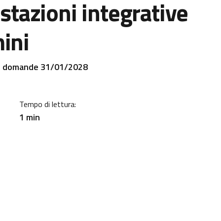
estazioni integrative
ini
a
e domande 31/01/2028
Tempo di lettura:
1 min