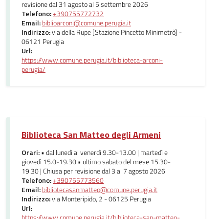
revisione dal 31 agosto al 5 settembre 2026
Telefono:
+390755772732
Email:
biblioarconi@comune.perugia.it
Indirizzo:
via della Rupe [Stazione Pincetto Minimetrò] -
06121 Perugia
Url:
https://www.comune.perugia.it/biblioteca-arconi-
perugia/
Biblioteca San Matteo degli Armeni
Orari:
• dal lunedì al venerdì 9.30-13.00 | martedì e
giovedì 15.0-19.30 • ultimo sabato del mese 15.30-
19.30 | Chiusa per revisione dal 3 al 7 agosto 2026
Telefono:
+390755773560
Email:
bibliotecasanmatteo@comune.perugia.it
Indirizzo:
via Monteripido, 2 - 06125 Perugia
Url:
https://www.comune.perugia.it/biblioteca-san-matteo-