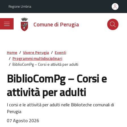
Vai ai contenuti
Vai al footer
Regione Umbria
Comune di Perugia
Home
/
Vivere Perugia
/
Eventi
/
Programmi multidisciplinari
/
BiblioComPg – Corsi e attività per adulti
BiblioComPg – Corsi e
attività per adulti
I corsi e le attività per adulti nelle Biblioteche comunali di
Perugia
07 Agosto 2026