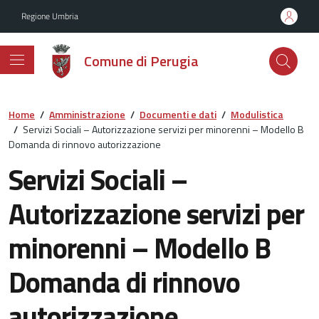
Vai ai contenuti
Vai al footer
Regione Umbria
Comune di Perugia
Home
/
Amministrazione
/
Documenti e dati
/
Modulistica
/
Servizi Sociali – Autorizzazione servizi per minorenni – Modello B
Domanda di rinnovo autorizzazione
Servizi Sociali –
Autorizzazione servizi per
minorenni – Modello B
Domanda di rinnovo
autorizzazione