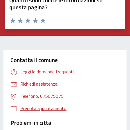
Quanto sono chiare le informazioni su
questa pagina?
Valuta 1 stelle su 5
Valuta 2 stelle su 5
Valuta 3 stelle su 5
Valuta 4 stelle su 5
Valuta 5 stelle su 5
Contatta il comune
Leggi le domande frequenti
Richiedi assistenza
Telefono: 075075075
Prenota appuntamento
Problemi in città