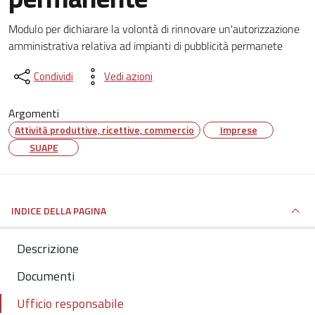
Dettagli del documento
Modulo per dichiarare la volontà di rinnovare un'autorizzazione
amministrativa relativa ad impianti di pubblicità permanete
Condividi
Vedi azioni
Argomenti
Attività produttive, ricettive, commercio
Imprese
SUAPE
INDICE DELLA PAGINA
Descrizione
Documenti
Ufficio responsabile