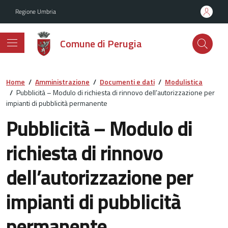
Vai ai contenuti
Vai al footer
Regione Umbria
Comune di Perugia
Home
/
Amministrazione
/
Documenti e dati
/
Modulistica
/
Pubblicità – Modulo di richiesta di rinnovo dell’autorizzazione per
impianti di pubblicità permanente
Pubblicità – Modulo di
richiesta di rinnovo
dell’autorizzazione per
impianti di pubblicità
permanente