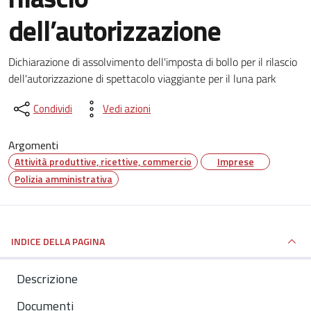
dell’autorizzazione
Dettagli del documento
Dichiarazione di assolvimento dell'imposta di bollo per il rilascio
dell'autorizzazione di spettacolo viaggiante per il luna park
Condividi
Vedi azioni
Argomenti
Attività produttive, ricettive, commercio
Imprese
Polizia amministrativa
INDICE DELLA PAGINA
Descrizione
Documenti