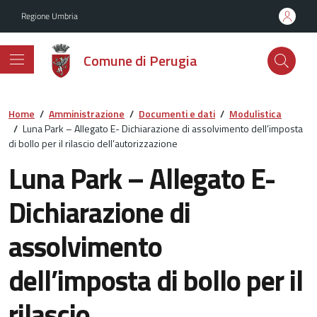
Vai ai contenuti
Vai al footer
Regione Umbria
Comune di Perugia
Home
/
Amministrazione
/
Documenti e dati
/
Modulistica
/
Luna Park – Allegato E- Dichiarazione di assolvimento dell’imposta
di bollo per il rilascio dell’autorizzazione
Luna Park – Allegato E-
Dichiarazione di
assolvimento
dell’imposta di bollo per il
rilascio