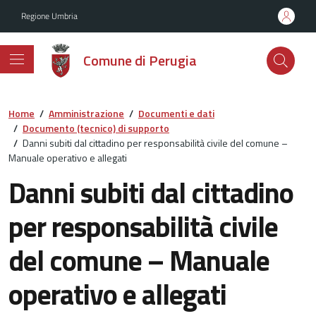
Vai ai contenuti
Vai al footer
Regione Umbria
Comune di Perugia
Home
/
Amministrazione
/
Documenti e dati
/
Documento (tecnico) di supporto
/
Danni subiti dal cittadino per responsabilità civile del comune –
Manuale operativo e allegati
Danni subiti dal cittadino
per responsabilità civile
del comune – Manuale
operativo e allegati