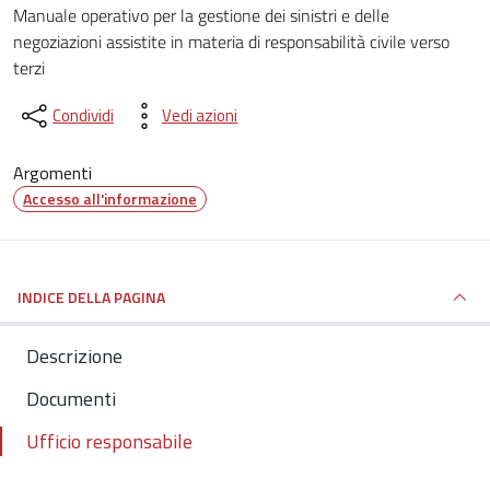
Dettagli del documento
Manuale operativo per la gestione dei sinistri e delle
negoziazioni assistite in materia di responsabilità civile verso
terzi
Condividi
Vedi azioni
Argomenti
Accesso all'informazione
INDICE DELLA PAGINA
Descrizione
Documenti
Ufficio responsabile