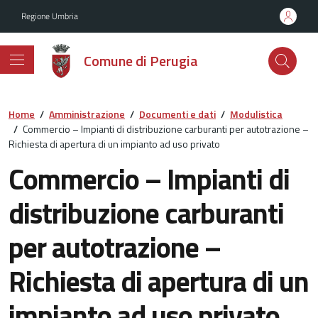
Vai ai contenuti
Vai al footer
Regione Umbria
Comune di Perugia
Home
/
Amministrazione
/
Documenti e dati
/
Modulistica
/
Commercio – Impianti di distribuzione carburanti per autotrazione –
Richiesta di apertura di un impianto ad uso privato
Commercio – Impianti di
distribuzione carburanti
per autotrazione –
Richiesta di apertura di un
impianto ad uso privato