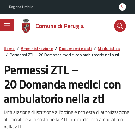
Vai ai contenuti
Vai al footer
Regione Umbria
Comune di Perugia
Home
/
Amministrazione
/
Documenti e dati
/
Modulistica
/
Permessi ZTL – 20 Domanda medici con ambulatorio nella ztl
Permessi ZTL –
20 Domanda medici con
ambulatorio nella ztl
Dettagli del documento
Dichiarazione di iscrizione all'ordine e richiesta di autorizzazione
al transito e alla sosta nella ZTL per medici con ambulatorio
nella ZTL