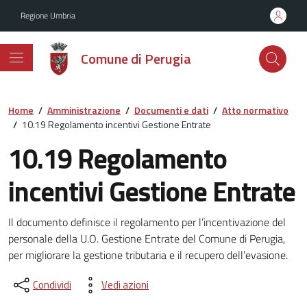
Vai ai contenuti
Vai al footer
Regione Umbria
Comune di Perugia
Home
/
Amministrazione
/
Documenti e dati
/
Atto normativo
/
10.19 Regolamento incentivi Gestione Entrate
10.19 Regolamento
incentivi Gestione Entrate
Dettagli del documento
Il documento definisce il regolamento per l’incentivazione del
personale della U.O. Gestione Entrate del Comune di Perugia,
per migliorare la gestione tributaria e il recupero dell’evasione.
Condividi
Vedi azioni