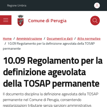
Vai ai contenuti
Vai al footer
Regione Umbria
Comune di Perugia
Home
/
Amministrazione
/
Documenti e dati
/
Atto normativo
/
10.09 Regolamento per la definizione agevolata della TOSAP
permanente
10.09 Regolamento per la
definizione agevolata
della TOSAP permanente
Dettagli del documento
Il documento disciplina la definizione agevolata della TOSAP
permanente nel Comune di Perugia, consentendo
regolarizzazioni tributarie senza sanzioni amministrative.