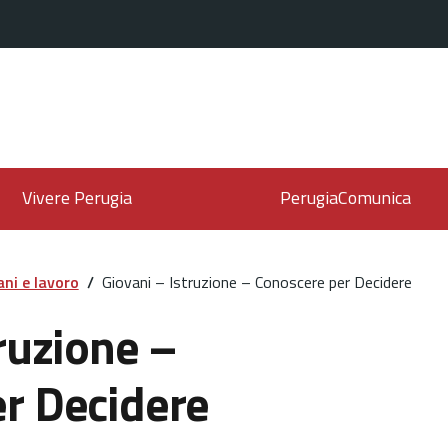
Vivere Perugia
PerugiaComunica
ni e lavoro
/
Giovani – Istruzione – Conoscere per Decidere
ruzione –
r Decidere