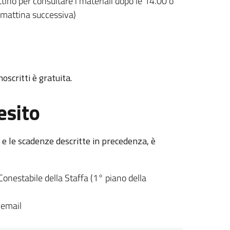
tino per consultare i materiali dopo le 14.00 o
a mattina successiva)
scritti è gratuita.
esito
i e le scadenze descritte in precedenza, è
onestabile della Staffa (1° piano della
 email