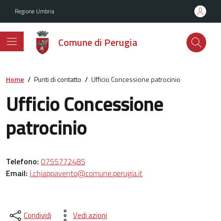
Vai ai contenuti
Vai al footer
Regione Umbria
Comune di Perugia
Home
/
Punti di contatto
/
Ufficio Concessione patrocinio
Ufficio Concessione
patrocinio
Telefono:
0755772485
Email:
l.chiappavento@comune.perugia.it
Condividi
Vedi azioni