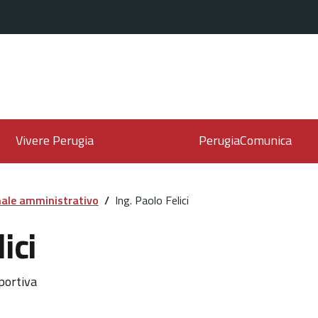
Vivere Perugia
PerugiaComunica
ale amministrativo
/
Ing. Paolo Felici
ici
sportiva