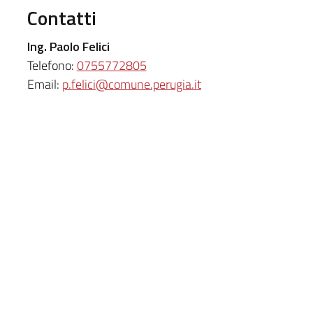
Contatti
Ing. Paolo Felici
Telefono:
0755772805
Email:
p.felici@comune.perugia.it