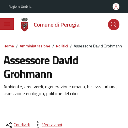
Vai ai contenuti
Vai al footer
Regione Umbria
Comune di Perugia
Home
/
Amministrazione
/
Politici
/
Assessore David Grohmann
Assessore David
Grohmann
Ambiente, aree verdi, rigenerazione urbana, bellezza urbana,
transizione ecologica, politiche del cibo
Condividi
Vedi azioni