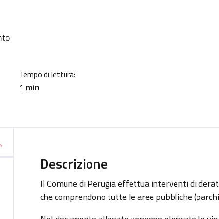
a
nto
Tempo di lettura:
1 min
Descrizione
Il Comune di Perugia effettua interventi di derat
che comprendono tutte le aree pubbliche (parchi,
Nel documento allegato vengono elencate le vie 