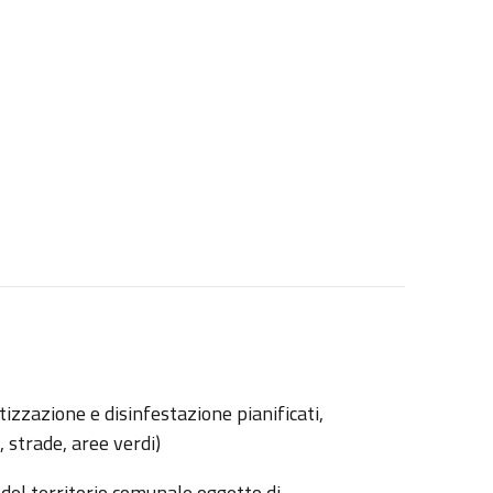
tizzazione e disinfestazione pianificati,
 strade, aree verdi)
del territorio comunale oggetto di