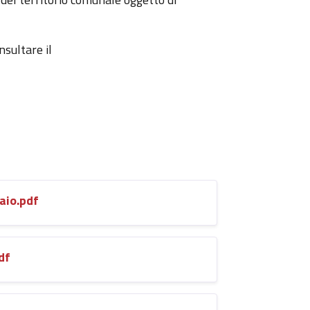
nsultare il
aio.pdf
df