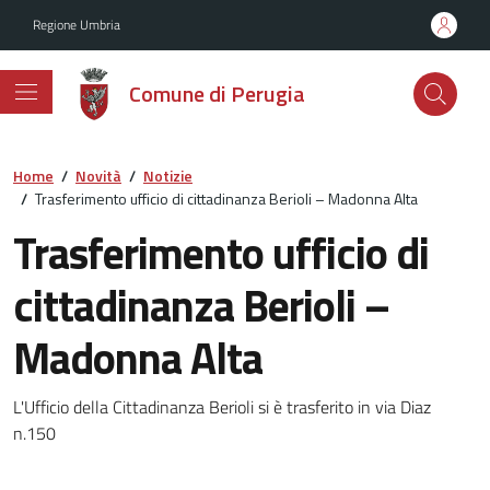
Vai ai contenuti
Vai al footer
Regione Umbria
Comune di Perugia
Home
/
Novità
/
Notizie
/
Trasferimento ufficio di cittadinanza Berioli – Madonna Alta
Trasferimento ufficio di
cittadinanza Berioli –
Madonna Alta
Dettagli della notizia
L'Ufficio della Cittadinanza Berioli si è trasferito in via Diaz
n.150