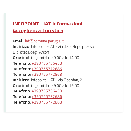
INFOPOINT - IAT Informazioni
Accoglienza Turistica
Email:
iat@comune.perugia.it
Indirizzo:
Infopoint - IAT - via della Rupe presso
Biblioteca degli Arconi
Orari:
tutti i giorni dalle 9:00 alle 14:00
Telefono:
+390755736458
Telefono:
+390755772686
Telefono:
+390755772868
Indirizzo:
Infopoint - IAT - via Oberdan, 2
Orari:
tutti i giorni dalle 9:00 alle 19:00
Telefono:
+390755736458
Telefono:
+390755772686
Telefono:
+390755772868