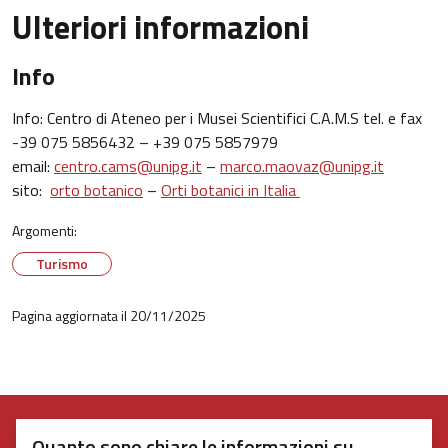
Ulteriori informazioni
Info
Info: Centro di Ateneo per i Musei Scientifici C.A.M.S tel. e fax
-39 075 5856432 – +39 075 5857979
email:
centro.cams@unipg.it
–
marco.maovaz@unipg.it
sito:
orto botanico
–
Orti botanici in Italia
Argomenti:
Turismo
Pagina aggiornata il 20/11/2025
Quanto sono chiare le informazioni su