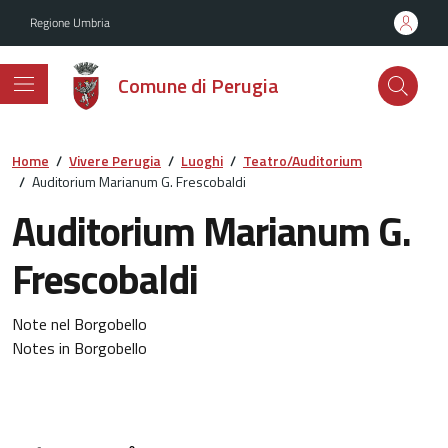
Vai ai contenuti
Vai al footer
Regione Umbria
Comune di Perugia
Home
/
Vivere Perugia
/
Luoghi
/
Teatro/Auditorium
/
Auditorium Marianum G. Frescobaldi
Auditorium Marianum G.
Frescobaldi
Note nel Borgobello
Notes in Borgobello