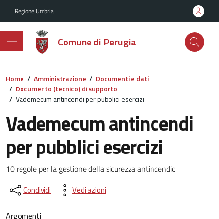
Vai ai contenuti
Vai al footer
Regione Umbria
Comune di Perugia
Home
/
Amministrazione
/
Documenti e dati
/
Documento (tecnico) di supporto
/
Vademecum antincendi per pubblici esercizi
Vademecum antincendi
per pubblici esercizi
Dettagli del documento
10 regole per la gestione della sicurezza antincendio
Condividi
Vedi azioni
Argomenti