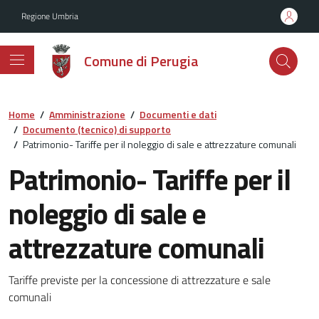
Vai ai contenuti
Vai al footer
Regione Umbria
Comune di Perugia
Home
/
Amministrazione
/
Documenti e dati
/
Documento (tecnico) di supporto
/
Patrimonio- Tariffe per il noleggio di sale e attrezzature comunali
Patrimonio- Tariffe per il
noleggio di sale e
attrezzature comunali
Dettagli del documento
Tariffe previste per la concessione di attrezzature e sale
comunali