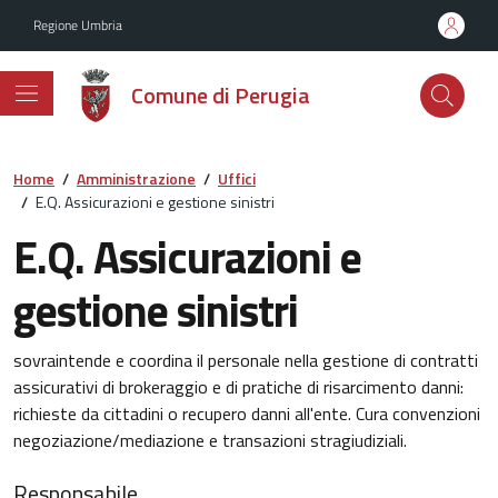
Vai ai contenuti
Vai al footer
Regione Umbria
Comune di Perugia
Home
/
Amministrazione
/
Uffici
/
E.Q. Assicurazioni e gestione sinistri
E.Q. Assicurazioni e
gestione sinistri
sovraintende e coordina il personale nella gestione di contratti
assicurativi di brokeraggio e di pratiche di risarcimento danni:
richieste da cittadini o recupero danni all'ente. Cura convenzioni
negoziazione/mediazione e transazioni stragiudiziali.
Responsabile