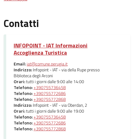
Contatti
INFOPOINT - IAT Informazioni
Accoglienza Turistica
Email:
iat@comune.perugia.it
Indirizzo:
Infopoint - IAT - via della Rupe presso
Biblioteca degli Arconi
Orari:
tutti i giorni dalle 9:00 alle 14:00
Telefono:
+390755736458
Telefono:
+390755772686
Telefono:
+390755772868
Indirizzo:
Infopoint - IAT - via Oberdan, 2
Orari:
tutti i giorni dalle 9:00 alle 19:00
Telefono:
+390755736458
Telefono:
+390755772686
Telefono:
+390755772868