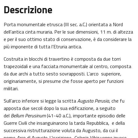
Descrizione
Porta monumentale etrusca (III sec. a.C.) orientata a Nord
dell’antica cinta muraria. Per le sue dimensioni, 11 m. di altezza
e per il suo ottimo stato di conservazione, è da considerare la
più imponente di tutta l’Etruria antica.
Costruita in blocchi di travertino è composta da due torri
trapezoidali e una facciata monumentale al centro, composta
da due archi a tutto sesto sovrapposti. L’arco superiore,
originariamente, si presume che fosse aperto per funzioni
militari.
Sull’arco inferiore si legge la scritta
Augusta Perusia
, che fu
apposta due secoli dopo la sua edificazione, a seguito
del
Bellum Perusinum
(41-40 a.C.), importante episodio delle
Guerre Civili che insanguinarono la tarda Repubblica, e della
successiva ristrutturazione voluta da Augusto, da cui il
nome
Arco di Augusto
. L’iscrizione
Colonia Vibia
venne invece